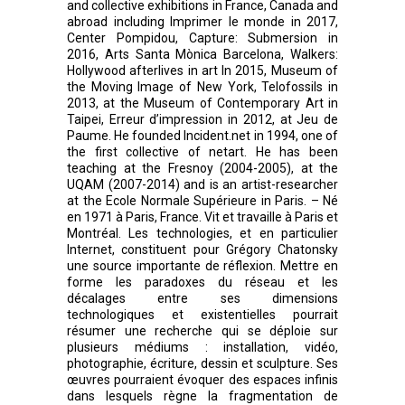
and collective exhibitions in France, Canada and
abroad including Imprimer le monde in 2017,
Center Pompidou, Capture: Submersion in
2016, Arts Santa Mònica Barcelona, Walkers:
Hollywood afterlives in art In 2015, Museum of
the Moving Image of New York, Telofossils in
2013, at the Museum of Contemporary Art in
Taipei, Erreur d’impression in 2012, at Jeu de
Paume. He founded Incident.net in 1994, one of
the first collective of netart. He has been
teaching at the Fresnoy (2004-2005), at the
UQAM (2007-2014) and is an artist-researcher
at the Ecole Normale Supérieure in Paris. – Né
en 1971 à Paris, France. Vit et travaille à Paris et
Montréal. Les technologies, et en particulier
Internet, constituent pour Grégory Chatonsky
une source importante de réflexion. Mettre en
forme les paradoxes du réseau et les
décalages entre ses dimensions
technologiques et existentielles pourrait
résumer une recherche qui se déploie sur
plusieurs médiums : installation, vidéo,
photographie, écriture, dessin et sculpture. Ses
œuvres pourraient évoquer des espaces infinis
dans lesquels règne la fragmentation de