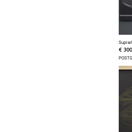
Suprarh
€
300
POSTG