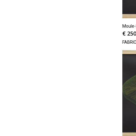
Moule-
€
250
FABRI