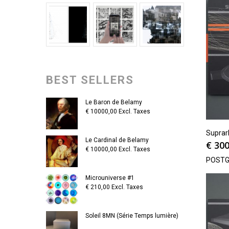
BEST SELLERS
Le Baron de Belamy
€
10000,00
Excl. Taxes
Suprarh
Le Cardinal de Belamy
€
300
€
10000,00
Excl. Taxes
POSTG
Microuniverse #1
€
210,00
Excl. Taxes
Soleil 8MN (Série Temps lumière)