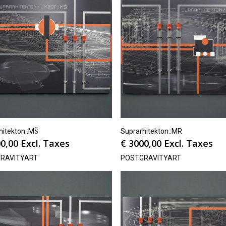
itekton::MŠ
Suprarhitekton::MR
0,00
Excl. Taxes
€
3000,00
Excl. Taxes
RAVITYART
POSTGRAVITYART