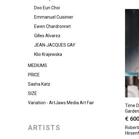
Doo Eun Choi
Emmanuel Cuisinier
Ewen Chardronnet
Gilles Alvarez
JEAN-JACQUES GAY
Klio Krajewska
MEDIUMS
PRICE
Sasha Katz
SIZE
Variation - ArtJaws Media Art Fair
Time D
Garden
€
600
ARTISTS
Roberti
Hirsen