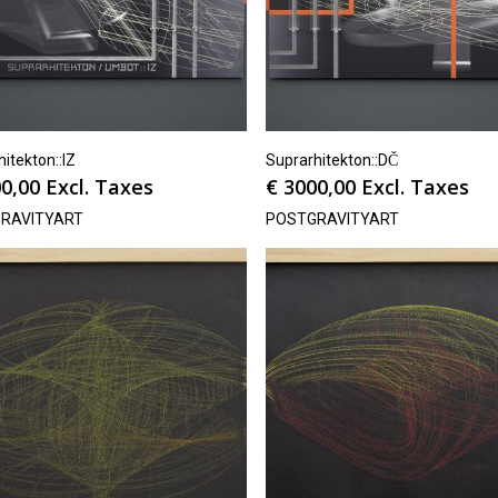
itekton::IZ
Suprarhitekton::DČ
0,00
Excl. Taxes
€
3000,00
Excl. Taxes
RAVITYART
POSTGRAVITYART