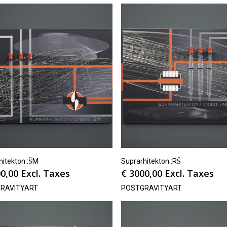
itekton::ŠM
Suprarhitekton::RŠ
0,00
Excl. Taxes
€
3000,00
Excl. Taxes
RAVITYART
POSTGRAVITYART