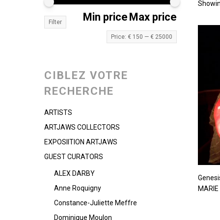
Showin
Min price
Max price
Filter
Price:
€ 150
—
€ 25000
CIBLEZ VOTRE
RECHERCHE
ARTISTS
ARTJAWS COLLECTORS
EXPOSIITION ARTJAWS
GUEST CURATORS
ALEX DARBY
Genesi
Anne Roquigny
MARIE
Constance-Juliette Meffre
Dominique Moulon