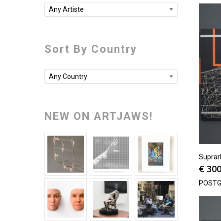
Any Artiste
Sort By Country
Any Country
NEW ON ARTJAWS!
Suprarh
€
300
POSTG