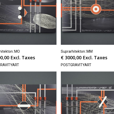
hitekton::MO
Suprarhitekton::MM
0,00
Excl. Taxes
€
3000,00
Excl. Taxes
RAVITYART
POSTGRAVITYART