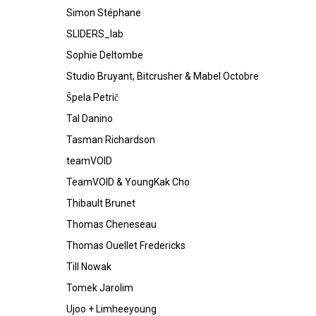
Simon Stéphane
SLIDERS_lab
Sophie Deltombe
Studio Bruyant, Bitcrusher & Mabel Octobre
Špela Petrič
Tal Danino
Tasman Richardson
teamVOID
TeamVOID & YoungKak Cho
Thibault Brunet
Thomas Cheneseau
Thomas Ouellet Fredericks
Till Nowak
Tomek Jarolim
Ujoo + Limheeyoung