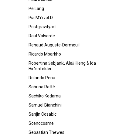
Pe Lang
Pia MYrvoLD
Postgravityart
Raul Valverde
Renaud Auguste-Dormeuil
Ricardo Mbarkho
Robertina Šebjanič, Aleš Hieng & Ida
Hiršenfelder
Rolando Pena
Sabrina Ratté
Sachiko Kodama
Samuel Bianchini
Sanjin Cosabic
Scenocosme
Sebastian Thewes