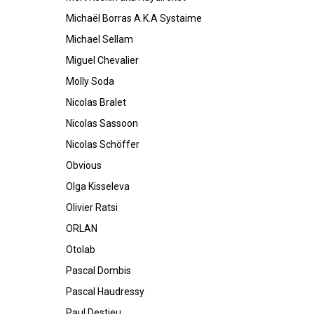
Michaël Borras A.K.A Systaime
Michael Sellam
Miguel Chevalier
Molly Soda
Nicolas Bralet
Nicolas Sassoon
Nicolas Schöffer
Obvious
Olga Kisseleva
Olivier Ratsi
ORLAN
Otolab
Pascal Dombis
Pascal Haudressy
Paul Destieu