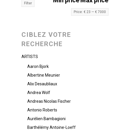
Min price
Max price
Filter
Price:
€ 23
—
€ 7000
CIBLEZ VOTRE
RECHERCHE
ARTISTS
Aaron Bjork
Albertine Meunier
Alix Desaubliaux
Andrea Wolf
Andreas Nicolas Fischer
Antonio Roberts
Aurélien Bambagioni
Barthélémy Antoine-Loeff