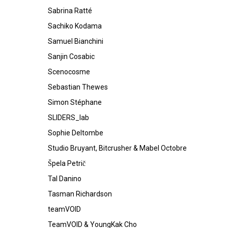
Sabrina Ratté
Sachiko Kodama
Samuel Bianchini
Sanjin Cosabic
Scenocosme
Sebastian Thewes
Simon Stéphane
SLIDERS_lab
Sophie Deltombe
Studio Bruyant, Bitcrusher & Mabel Octobre
Špela Petrič
Tal Danino
Tasman Richardson
teamVOID
TeamVOID & YoungKak Cho