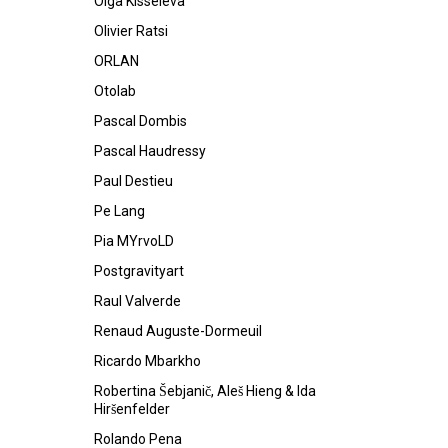
Olga Kisseleva
Olivier Ratsi
ORLAN
Otolab
Pascal Dombis
Pascal Haudressy
Paul Destieu
Pe Lang
Pia MYrvoLD
Postgravityart
Raul Valverde
Renaud Auguste-Dormeuil
Ricardo Mbarkho
Robertina Šebjanič, Aleš Hieng & Ida
Hiršenfelder
Rolando Pena