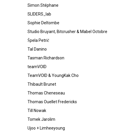
Simon Stéphane
SLIDERS_lab
Sophie Deltombe
Studio Bruyant, Bitcrusher & Mabel Octobre
Špela Petrič
Tal Danino
Tasman Richardson
teamVOID
TeamVOID & YoungKak Cho
Thibault Brunet
Thomas Cheneseau
Thomas Ouellet Fredericks
Till Nowak
Tomek Jarolim
Ujoo + Limheeyoung