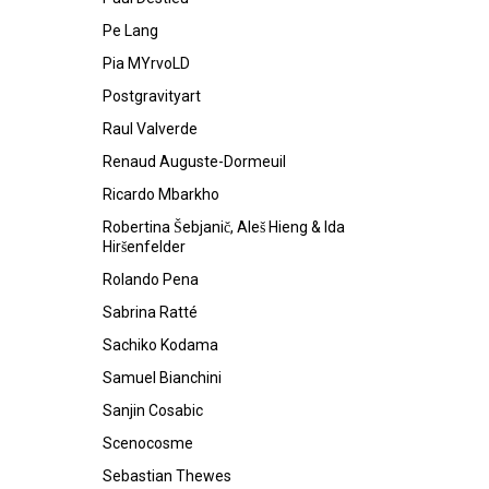
Pe Lang
Pia MYrvoLD
Postgravityart
Raul Valverde
Renaud Auguste-Dormeuil
Ricardo Mbarkho
Robertina Šebjanič, Aleš Hieng & Ida
Hiršenfelder
Rolando Pena
Sabrina Ratté
Sachiko Kodama
Samuel Bianchini
Sanjin Cosabic
Scenocosme
Sebastian Thewes