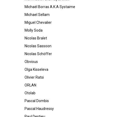
Michaël Borras A.K.A Systaime
Michael Sellam
Miguel Chevalier
Molly Soda
Nicolas Bralet
Nicolas Sassoon
Nicolas Schöffer
Obvious
Olga Kisseleva
Olivier Ratsi
ORLAN
Otolab
Pascal Dombis
Pascal Haudressy
Paul Destieu