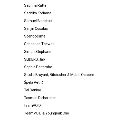
Sabrina Ratté
Sachiko Kodama
Samuel Bianchini
Sanjin Cosabic
Scenocosme
Sebastian Thewes
Simon Stéphane
SLIDERS_lab
Sophie Deltombe
Studio Bruyant, Bitcrusher & Mabel Octobre
Špela Petrič
Tal Danino
Tasman Richardson
teamVOID
TeamVOID & YoungKak Cho