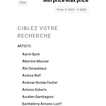
Min price
Max price
Filter
Price:
€ 1600
—
€ 3600
CIBLEZ VOTRE
RECHERCHE
ARTISTS
Aaron Bjork
Albertine Meunier
Alix Desaubliaux
Andrea Wolf
Andreas Nicolas Fischer
Antonio Roberts
Aurélien Bambagioni
Barthélémy Antoine-Loeff