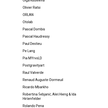
Olga Kisseleva
Olivier Ratsi
ORLAN
Otolab
Pascal Dombis
Pascal Haudressy
Paul Destieu
Pe Lang
Pia MYrvoLD
Postgravityart
Raul Valverde
Renaud Auguste-Dormeuil
Ricardo Mbarkho
Robertina Šebjanič, Aleš Hieng & Ida
Hiršenfelder
Rolando Pena