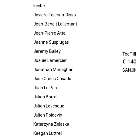
Incite/
Javiera Tejerina-Risso
Jean-Benoit Lallemant
Jean-Pierre Attal
Jeanne Susplugas
Jeremy Bailey
TedT II
€
140
Joanie Lemercier
Jonathan Monaghan
SANJI
Jose Carlos Casado
Juan Le Parc
Julien Borrel
Julien Levesque
Julien Poidevin
Katarzyna Zelaska
Keegan Luttrell