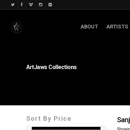
ABOUT
ARTISTS
ArtJaws
Collections
Sort By Price
Sanj
Showing