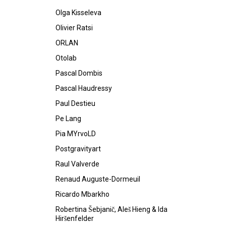
Olga Kisseleva
Olivier Ratsi
ORLAN
Otolab
Pascal Dombis
Pascal Haudressy
Paul Destieu
Pe Lang
Pia MYrvoLD
Postgravityart
Raul Valverde
Renaud Auguste-Dormeuil
Ricardo Mbarkho
Robertina Šebjanič, Aleš Hieng & Ida
Hiršenfelder