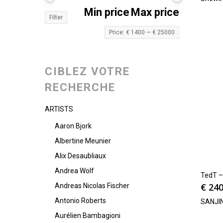
Min price
Max price
Filter
Price:
€ 1400
—
€ 25000
CIBLEZ VOTRE
RECHERCHE
ARTISTS
Aaron Bjork
Albertine Meunier
Alix Desaubliaux
Andrea Wolf
TedT –
€
240
Andreas Nicolas Fischer
Antonio Roberts
SANJI
Aurélien Bambagioni